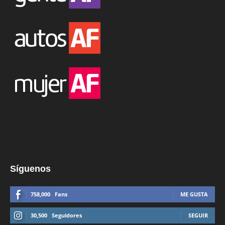
Síguenos
758,000
Fans
ME GUSTA
30,500
Seguidores
SEGUIR