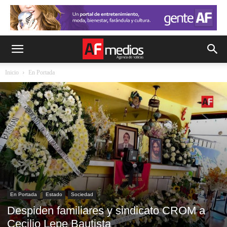
Inicio
En Portada
En Portada
Estado
Sociedad
Despiden familiares y sindicato CROM a
Cecilio Lepe Bautista