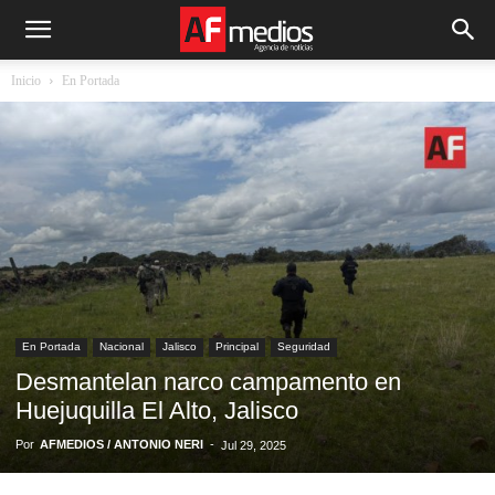
Inicio
En Portada
En Portada
Nacional
Jalisco
Principal
Seguridad
Desmantelan narco campamento en
Huejuquilla El Alto, Jalisco
Por
AFMEDIOS / ANTONIO NERI
-
Jul 29, 2025