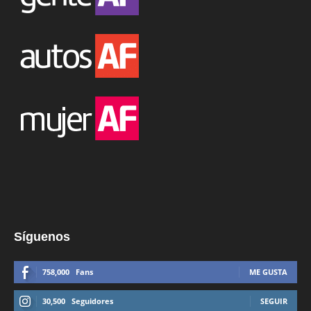
Síguenos
758,000
Fans
ME GUSTA
30,500
Seguidores
SEGUIR