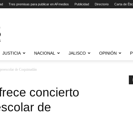
ad
Tres premisas para publicar en AFmedios
Publicidad
Directorio
Carta de Éti
JUSTICIA
NACIONAL
JALISCO
OPINIÓN
P
 preescolar de Coquimatlán
frece concierto
escolar de