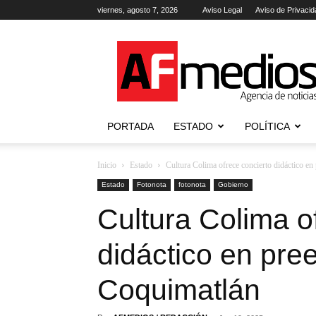
viernes, agosto 7, 2026
Aviso Legal
Aviso de Privacid
AFmedios
.-
Agencia
de
Noticias
PORTADA
ESTADO
POLÍTICA
Inicio
Estado
Cultura Colima ofrece concierto didáctico en
Estado
Fotonota
fotonota
Gobierno
Cultura Colima o
didáctico en pre
Coquimatlán