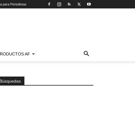
ca para Periodistas
RODUCTOS AF
Búsquedas