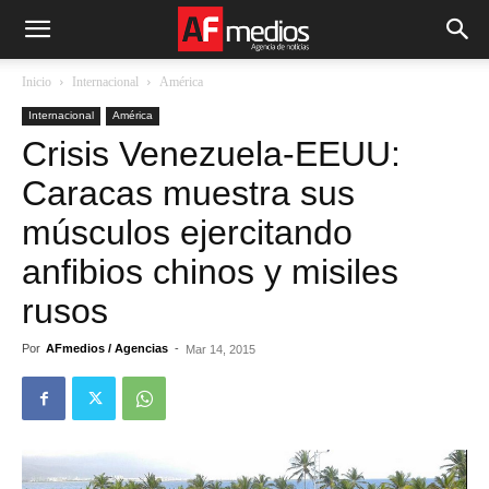
Inicio
Internacional
América
Internacional
América
Crisis Venezuela-EEUU:
Caracas muestra sus
músculos ejercitando
anfibios chinos y misiles
rusos
Por
AFmedios / Agencias
-
Mar 14, 2015