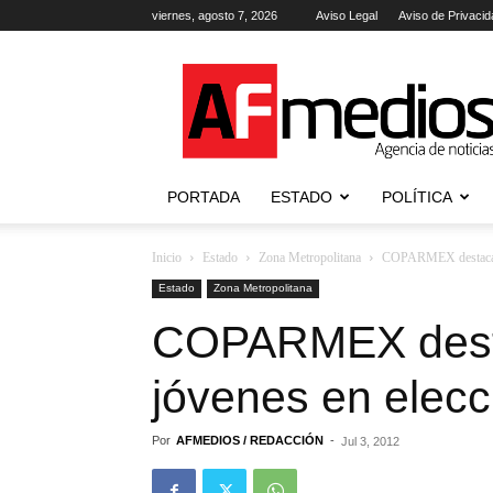
viernes, agosto 7, 2026
Aviso Legal
Aviso de Privacid
AFmedios
.-
Agencia
de
Noticias
PORTADA
ESTADO
POLÍTICA
Inicio
Estado
Zona Metropolitana
COPARMEX destaca pa
Estado
Zona Metropolitana
COPARMEX desta
jóvenes en elec
Por
AFMEDIOS / REDACCIÓN
-
Jul 3, 2012