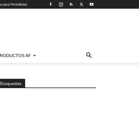
ca para Periodistas
RODUCTOS AF
Búsquedas