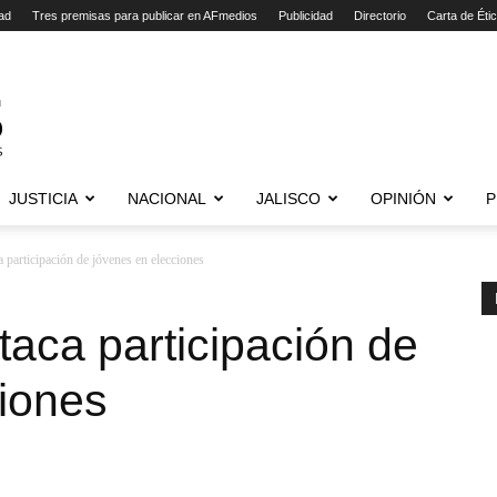
ad
Tres premisas para publicar en AFmedios
Publicidad
Directorio
Carta de Éti
JUSTICIA
NACIONAL
JALISCO
OPINIÓN
P
rticipación de jóvenes en elecciones
ca participación de
ciones