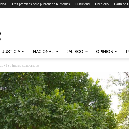
cidad
Tres premisas para publicar en AFmedios
Publicidad
Directorio
Carta de É
JUSTICIA
NACIONAL
JALISCO
OPINIÓN
P
 ‎su trabajo colaborativo