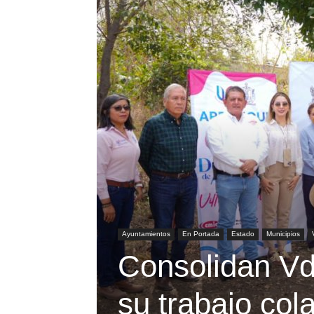
Ayuntamientos
En Portada
Estado
Municipios
Consolidan V
‎su trabajo col