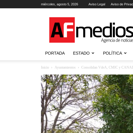
miércoles, agosto 5, 2026
Aviso Legal
Aviso de Priva
AFmedios
.-
Agencia
de
Noticias
PORTADA
ESTADO
POLÍTICA
Inicio
Ayuntamientos
Consolidan VdeA, CMIC y CANADEVI