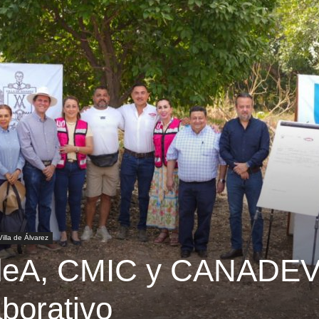
Villa de Álvarez
deA, CMIC y CANADEV
aborativo