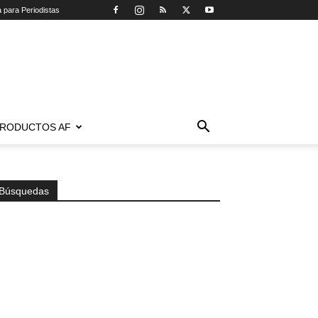
a para Periodistas
RODUCTOS AF
Búsquedas