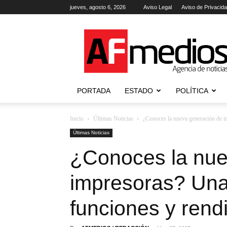
jueves, agosto 6, 2026
Aviso Legal
Aviso de Privacid
AFmedios
.-
Agencia
de
Noticias
PORTADA
ESTADO
POLÍTICA
Inicio
Últimas Noticias
¿Conoces la nueva generación de i
Últimas Noticias
¿Conoces la nue
impresoras? Una
funciones y rend