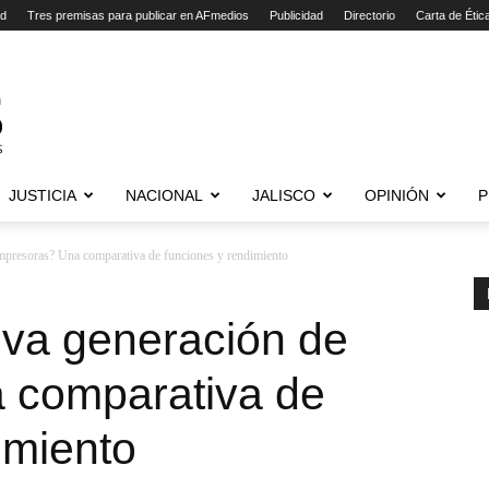
ad
Tres premisas para publicar en AFmedios
Publicidad
Directorio
Carta de Étic
JUSTICIA
NACIONAL
JALISCO
OPINIÓN
P
mpresoras? Una comparativa de funciones y rendimiento
va generación de
 comparativa de
imiento