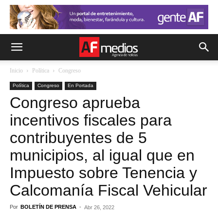
Inicio
Política
Congreso
Política
Congreso
En Portada
Congreso aprueba
incentivos fiscales para
contribuyentes de 5
municipios, al igual que en
Impuesto sobre Tenencia y
Calcomanía Fiscal Vehicular
Por
BOLETÍN DE PRENSA
-
Abr 26, 2022