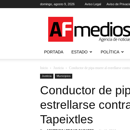
domingo, agosto 9, 2026
Aviso Legal
Aviso de Privaci
AFmedios
.-
Agencia
de
Noticias
PORTADA
ESTADO
POLÍTICA
Inicio
Justicia
Conductor de pipa muere al estrellarse contra
Justicia
Municipios
Conductor de pi
estrellarse contra
Tapeixtles