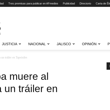
dad
Tres premisas para publicar en AFmedios
Publicidad
Directorio
Carta de Ét
JUSTICIA
NACIONAL
JALISCO
OPINIÓN
P
 un tráiler en Tapeixtles
pa muere al
 un tráiler en