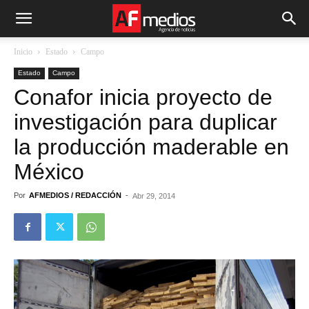
Inicio
Estado
Campo
Estado
Campo
Conafor inicia proyecto de
investigación para duplicar
la producción maderable en
México
Por
AFMEDIOS / REDACCIÓN
-
Abr 29, 2014