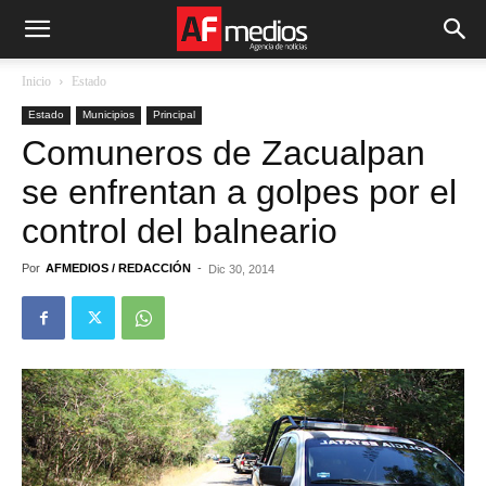
Inicio
Estado
Estado
Municipios
Principal
Comuneros de Zacualpan
se enfrentan a golpes por el
control del balneario
Por
AFMEDIOS / REDACCIÓN
-
Dic 30, 2014