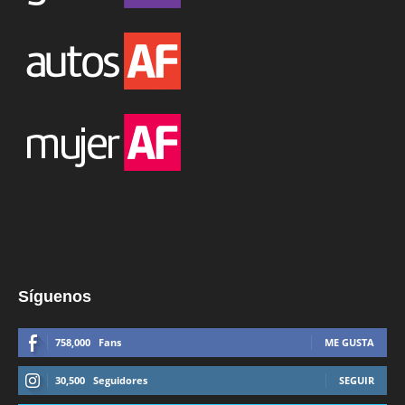
Síguenos
758,000
Fans
ME GUSTA
30,500
Seguidores
SEGUIR