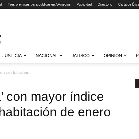
ad
Tres premisas para publicar en AFmedios
Publicidad
Directorio
Carta de Étic
JUSTICIA
NACIONAL
JALISCO
OPINIÓN
P
s a casa habitación...
a’ con mayor índice
habitación de enero