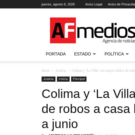
jueves, agosto 6, 2026
Aviso Legal
Aviso de Privacid
AFmedios
.-
Agencia
de
Noticias
PORTADA
ESTADO
POLÍTICA
Inicio
Justicia
Colima y ‘La Villa’ con mayor índice de robo
Justicia
noticia
Principal
Colima y ‘La Vill
de robos a casa 
a junio