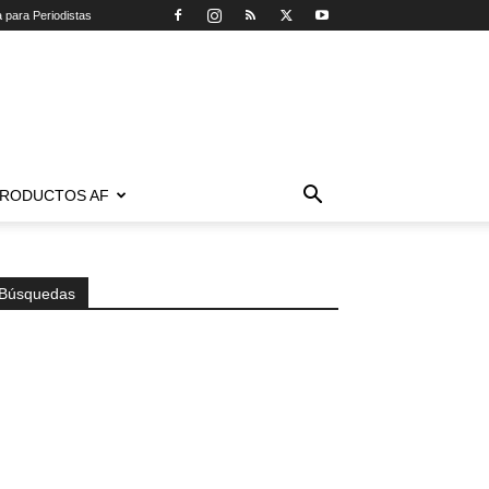
a para Periodistas
RODUCTOS AF
Búsquedas