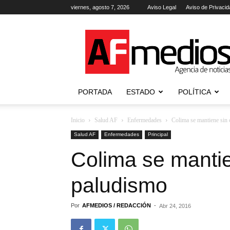
viernes, agosto 7, 2026
Aviso Legal
Aviso de Privacid
AFmedios
.-
Agencia
de
Noticias
PORTADA
ESTADO
POLÍTICA
Inicio
Salud AF
Enfermedades
Colima se mantiene sin
Salud AF
Enfermedades
Principal
Colima se manti
paludismo
Por
AFMEDIOS / REDACCIÓN
-
Abr 24, 2016