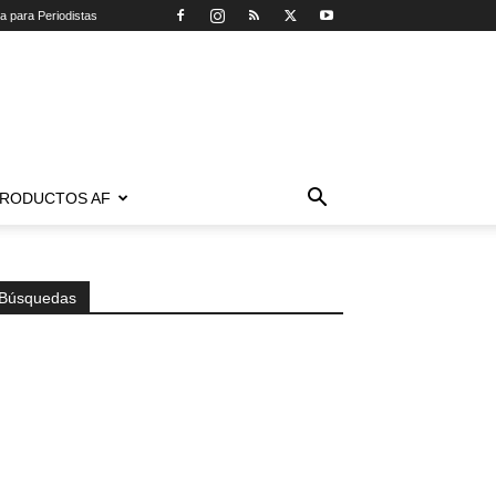
ca para Periodistas
RODUCTOS AF
Búsquedas