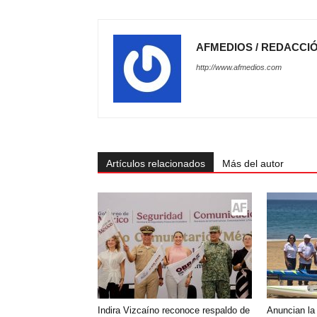
AFMEDIOS / REDACCI
http://www.afmedios.com
Artículos relacionados
Más del autor
Indira Vizcaíno reconoce respaldo de
Anuncian la