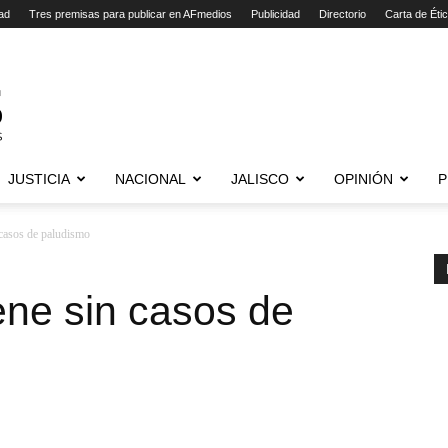
ad
Tres premisas para publicar en AFmedios
Publicidad
Directorio
Carta de Éti
JUSTICIA
NACIONAL
JALISCO
OPINIÓN
P
 casos de paludismo
ene sin casos de