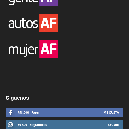
Síguenos
758,000
Fans
ME GUSTA
30,500
Seguidores
SEGUIR