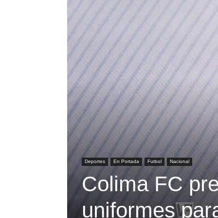
Deportes
En Portada
Futbol
Nacional
Colima FC pres
uniformes par