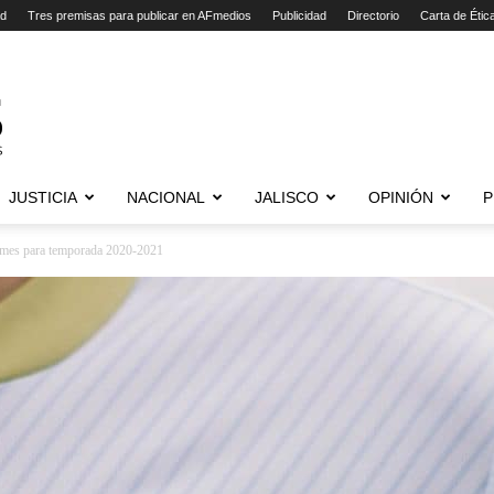
ad
Tres premisas para publicar en AFmedios
Publicidad
Directorio
Carta de Étic
JUSTICIA
NACIONAL
JALISCO
OPINIÓN
P
ormes para temporada 2020-2021