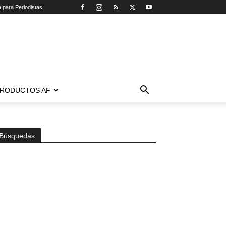
a para Periodistas
RODUCTOS AF
Búsquedas