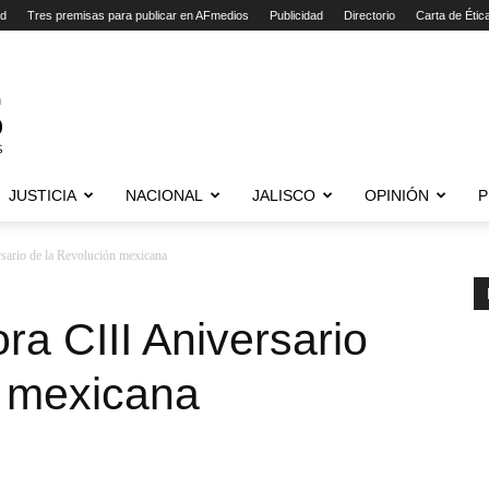
ad
Tres premisas para publicar en AFmedios
Publicidad
Directorio
Carta de Étic
JUSTICIA
NACIONAL
JALISCO
OPINIÓN
P
ario de la Revolución mexicana
a CIII Aniversario
n mexicana