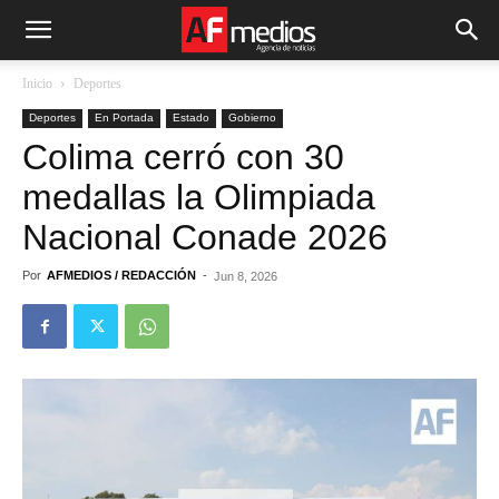
Inicio
Deportes
Deportes
En Portada
Estado
Gobierno
Colima cerró con 30
medallas la Olimpiada
Nacional Conade 2026
Por
AFMEDIOS / REDACCIÓN
-
Jun 8, 2026