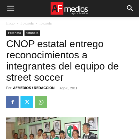
Inicio
Fotonota
fotonota
Fotonota
fotonota
CNOP estatal entrego
reconocimientos a
integrantes del equipo de
street soccer
Por
AFMEDIOS / REDACCIÓN
-
Ago 8, 2011