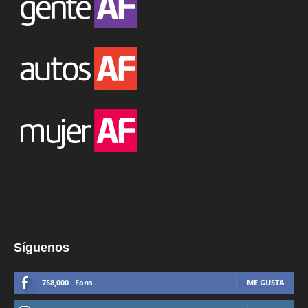
Síguenos
758,000
Fans
ME GUSTA