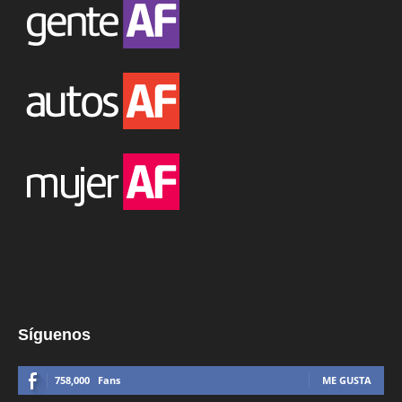
Síguenos
758,000
Fans
ME GUSTA