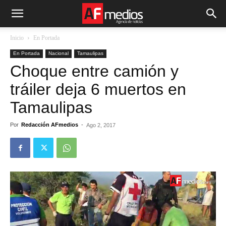
Inicio
En Portada
En Portada
Nacional
Tamaulipas
Choque entre camión y
tráiler deja 6 muertos en
Tamaulipas
Por
Redacción AFmedios
-
Ago 2, 2017