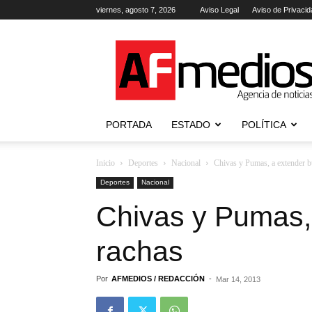
viernes, agosto 7, 2026
Aviso Legal
Aviso de Privacid
AFmedios
.-
Agencia
de
Noticias
PORTADA
ESTADO
POLÍTICA
Inicio
Deportes
Nacional
Chivas y Pumas, a extender b
Deportes
Nacional
Chivas y Pumas,
rachas
Por
AFMEDIOS / REDACCIÓN
-
Mar 14, 2013