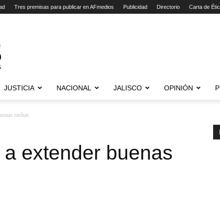
ad
Tres premisas para publicar en AFmedios
Publicidad
Directorio
Carta de Éti
JUSTICIA
NACIONAL
JALISCO
OPINIÓN
P
uenas rachas
 a extender buenas