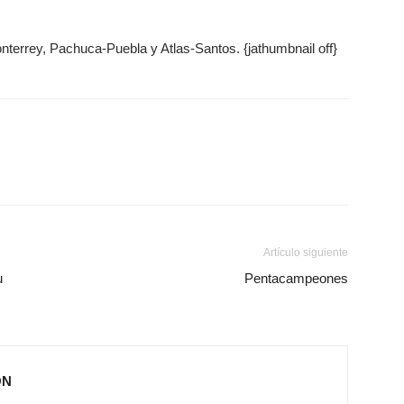
nterrey, Pachuca-Puebla y Atlas-Santos. {jathumbnail off}
Artículo siguiente
u
Pentacampeones
ÓN