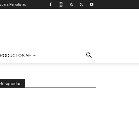
a para Periodistas
RODUCTOS AF
Búsquedas