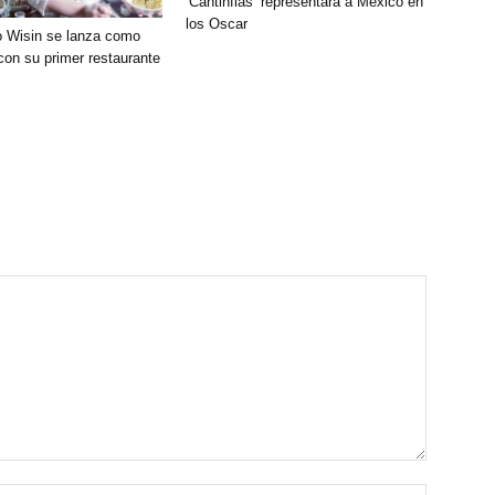
‘Cantinflas’ representará a México en
los Oscar
 Wisin se lanza como
con su primer restaurante