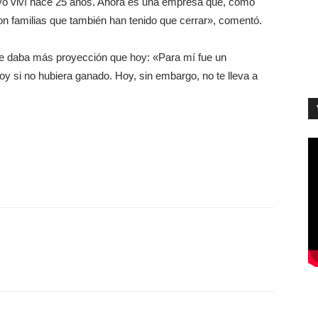
 yo viví hace 25 años. Ahora es una empresa que, como
n familias que también han tenido que cerrar», comentó.
ue daba más proyección que hoy: «Para mí fue un
oy si no hubiera ganado. Hoy, sin embargo, no te lleva a