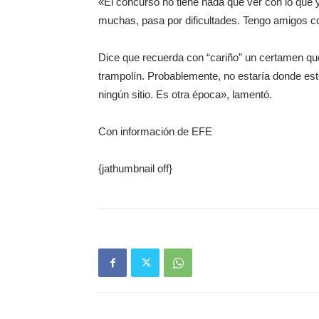
«El concurso no tiene nada que ver con lo que
muchas, pasa por dificultades. Tengo amigos co
Dice que recuerda con “cariño” un certamen q
trampolín. Probablemente, no estaría donde est
ningún sitio. Es otra época», lamentó.
Con información de EFE
{jathumbnail off}