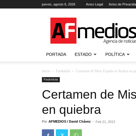
jueves, agosto 6, 2026
Aviso Legal
Aviso de Privacid
AFmedios
.-
Agencia
de
Noticias
PORTADA
ESTADO
POLÍTICA
Inicio
Farándula
Certamen de Miss España se declara en q
Farándula
Certamen de Mis
en quiebra
Por
AFMEDIOS / David Chávez
-
Feb 21, 2013