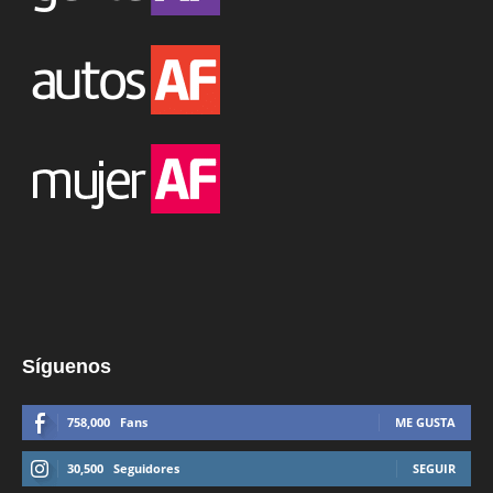
Síguenos
758,000
Fans
ME GUSTA
30,500
Seguidores
SEGUIR