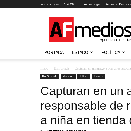
viernes, agosto 7, 2026
Aviso Legal
Aviso de Privacid
AFmedios
.-
Agencia
de
Noticias
PORTADA
ESTADO
POLÍTICA
Inicio
En Portada
Capturan en un anexo a presunto responsa
En Portada
Nacional
Jalisco
Justicia
Capturan en un 
responsable de r
a niña en tienda