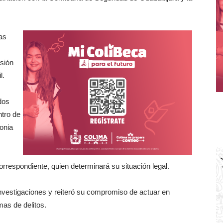
las
sión
l.
dos
ntro de
lonia
orrespondiente, quien determinará su situación legal.
investigaciones y reiteró su compromiso de actuar en
mas de delitos.