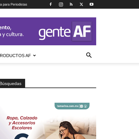
ca para Periodistas
RODUCTOS AF
Búsquedas