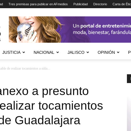
ad
Tres premisas para publicar en AFmedios
Publicidad
Directorio
Carta de Éti
JUSTICIA
NACIONAL
JALISCO
OPINIÓN
P
ble de realizar tocamientos a niña...
anexo a presunto
ealizar tocamientos
 de Guadalajara