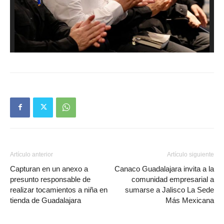
Artículo anterior
Artículo siguiente
Capturan en un anexo a
Canaco Guadalajara invita a la
presunto responsable de
comunidad empresarial a
realizar tocamientos a niña en
sumarse a Jalisco La Sede
tienda de Guadalajara
Más Mexicana