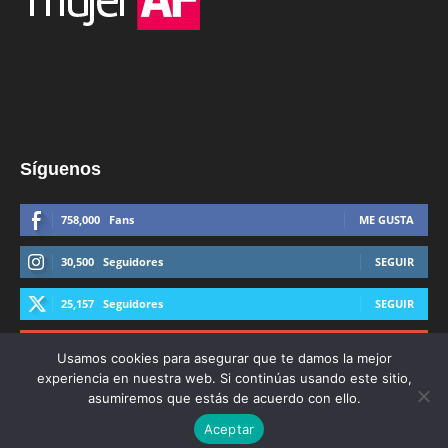
Síguenos
758,000
Fans
ME GUSTA
30,500
Seguidores
SEGUIR
25,157
Seguidores
SEGUIR
44,600
Suscriptores
SUSCRIBIRTE
Usamos cookies para asegurar que te damos la mejor
experiencia en nuestra web. Si continúas usando este sitio,
asumiremos que estás de acuerdo con ello.
Aceptar
© Derechos Reservados AFmedios 2021