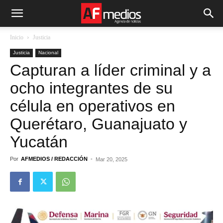
Inicio
Justicia
Justicia
Nacional
Capturan a líder criminal y a
ocho integrantes de su
célula en operativos en
Querétaro, Guanajuato y
Yucatán
Por
AFMEDIOS / REDACCIÓN
-
Mar 20, 2025