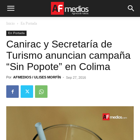
Inicio
En Portada
En Portada
Canirac y Secretaría de
Turismo anuncian campaña
“Sin Popote” en Colima
Por
AFMEDIOS / ULISES MORFÍN
-
Sep 27, 2016