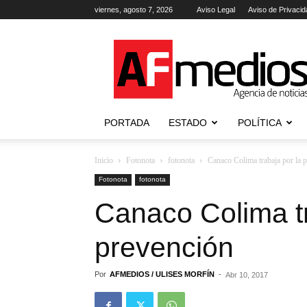
viernes, agosto 7, 2026
Aviso Legal
Aviso de Privacid
AFmedios
.-
Agencia
de
Noticias
PORTADA
ESTADO
POLÍTICA
Inicio
Fotonota
fotonota
Canaco Colima trabaja por la 
Fotonota
fotonota
Canaco Colima tr
prevención
Por
AFMEDIOS / ULISES MORFÍN
-
Abr 10, 2017