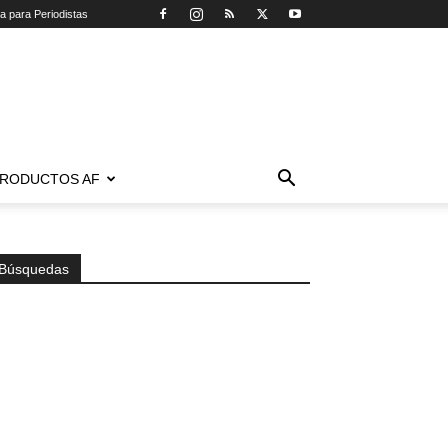
ca para Periodistas
RODUCTOS AF
Búsquedas