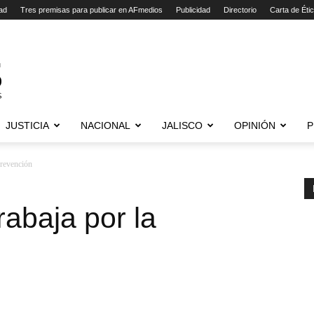
ad
Tres premisas para publicar en AFmedios
Publicidad
Directorio
Carta de Éti
JUSTICIA
NACIONAL
JALISCO
OPINIÓN
P
prevención
abaja por la