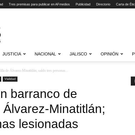
ad
Tres premisas para publicar en AFmedios
Publicidad
Directorio
Carta de Éti
JUSTICIA
NACIONAL
JALISCO
OPINIÓN
P
lla de Álvarez-Minatitlán; saldo tres personas...
Vialidad
n barranco de
e Álvarez-Minatitlán;
nas lesionadas