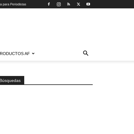
ca para Periodistas
RODUCTOS AF
Búsquedas