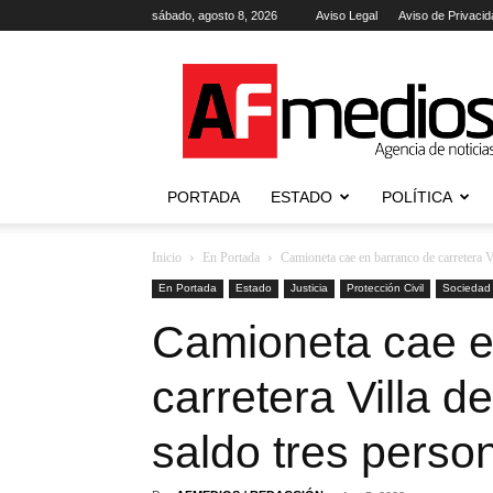
sábado, agosto 8, 2026
Aviso Legal
Aviso de Privacid
AFmedios
.-
Agencia
de
Noticias
PORTADA
ESTADO
POLÍTICA
Inicio
En Portada
Camioneta cae en barranco de carretera Vi
En Portada
Estado
Justicia
Protección Civil
Sociedad
Camioneta cae e
carretera Villa d
saldo tres perso