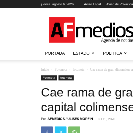
jueves, agosto 6, 2026
Aviso Legal
Aviso de Privacid
AFmedios
.-
Agencia
de
Noticias
PORTADA
ESTADO
POLÍTICA
Inicio
Fotonota
fotonota
Cae rama de gran dimensión en
Fotonota
fotonota
Cae rama de gra
capital colimens
Por
AFMEDIOS / ULISES MORFÍN
-
Jul 15, 2020