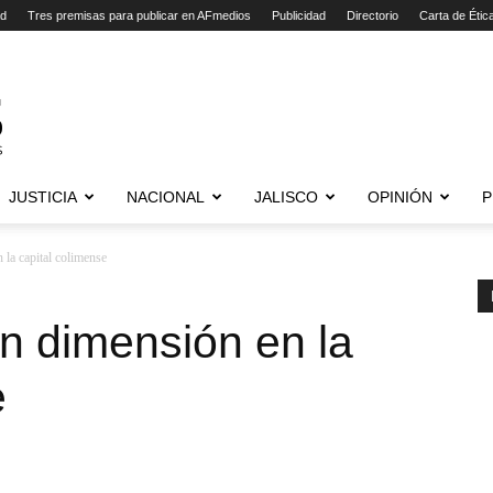
ad
Tres premisas para publicar en AFmedios
Publicidad
Directorio
Carta de Étic
JUSTICIA
NACIONAL
JALISCO
OPINIÓN
P
 la capital colimense
n dimensión en la
e