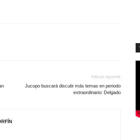
Artículo siguiente
an
Jucopo buscará discutir más temas en periodo
extraordinario: Delgado
ORFÍN