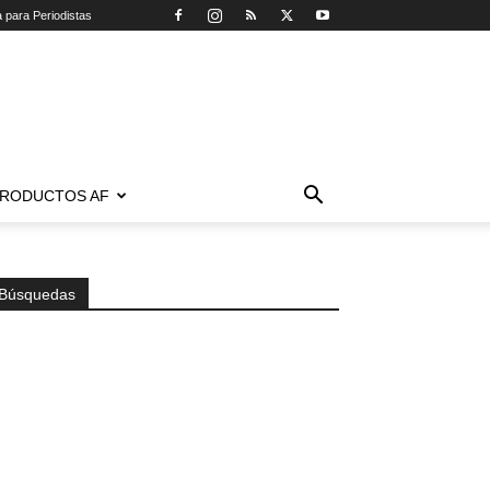
a para Periodistas
RODUCTOS AF
Búsquedas