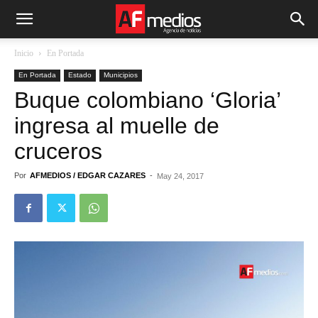
Inicio
En Portada
En Portada
Estado
Municipios
Buque colombiano ‘Gloria’
ingresa al muelle de
cruceros
Por
AFMEDIOS / EDGAR CAZARES
-
May 24, 2017