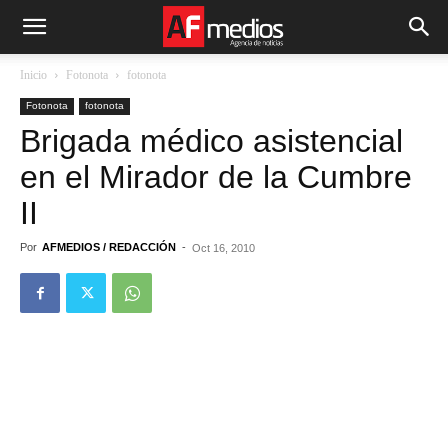
Inicio
Fotonota
fotonota
Fotonota
fotonota
Brigada médico asistencial
en el Mirador de la Cumbre
II
Por
AFMEDIOS / REDACCIÓN
-
Oct 16, 2010