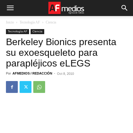
Inicio
Tecnología AF
Ciencia
Tecnología AF
Ciencia
Berkeley Bionics presenta
su exoesqueleto para
parapléjicos eLEGS
Por
AFMEDIOS / REDACCIÓN
-
Oct 8, 2010