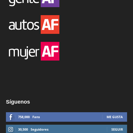
Síguenos
758,000
Fans
ME GUSTA
30,500
Seguidores
SEGUIR