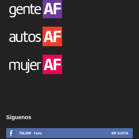
Síguenos
758,000
Fans
ME GUSTA