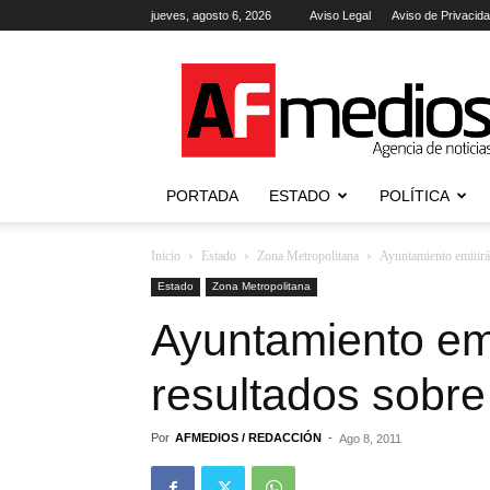
jueves, agosto 6, 2026
Aviso Legal
Aviso de Privacid
AFmedios
.-
Agencia
de
Noticias
PORTADA
ESTADO
POLÍTICA
Inicio
Estado
Zona Metropolitana
Ayuntamiento emitirá 
Estado
Zona Metropolitana
Ayuntamiento em
resultados sobre
Por
AFMEDIOS / REDACCIÓN
-
Ago 8, 2011