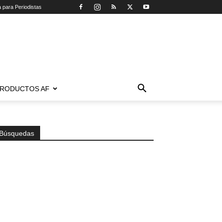
a para Periodistas
RODUCTOS AF
Búsquedas