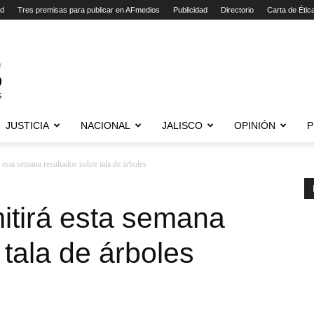
ad
Tres premisas para publicar en AFmedios
Publicidad
Directorio
Carta de Étic
JUSTICIA
NACIONAL
JALISCO
OPINIÓN
P
esta semana resultados sobre tala de árboles
itirá esta semana
 tala de árboles