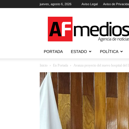
jueves, agosto 6, 2026
Aviso Legal
Aviso de Privacid
AFmedios
.-
Agencia
de
Noticias
PORTADA
ESTADO
POLÍTICA
Inicio
En Portada
Avanza proyecto del nuevo hospital del I