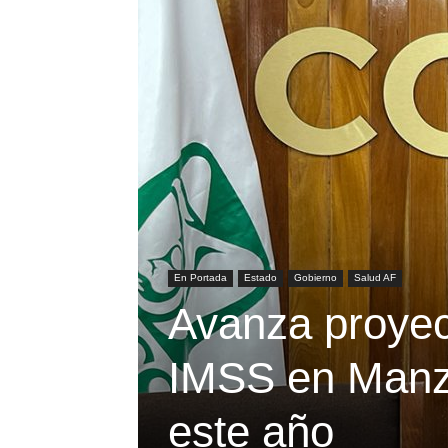
En Portada
Estado
Gobierno
Salud AF
Avanza proyect
IMSS en Manzan
este año