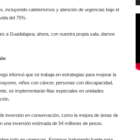
s, incluyendo cateterismos y atención de urgencias bajo el
vida del 75%.
es a Guadalajara; ahora, con nuestra propia sala, damos
ión
rego informó que se trabaja en estrategias para mejorar la
 mayores, niños con cáncer, personas con discapacidad,
e, se implementarán filas especiales en unidades
ción.
 de inversión en conservación, como la mejora de áreas de
con una inversión estimada de 54 millones de pesos.
bre todo en urgencias. Estamos trabajando fuerte para