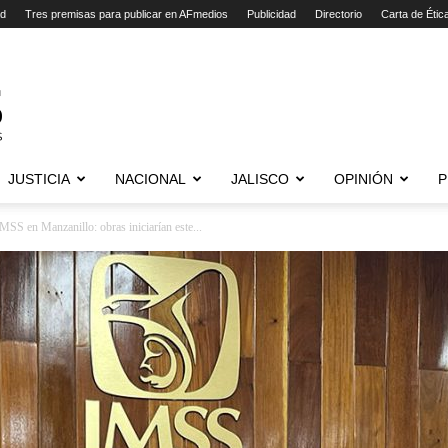
ad
Tres premisas para publicar en AFmedios
Publicidad
Directorio
Carta de Étic
JUSTICIA
NACIONAL
JALISCO
OPINIÓN
P
MSS en Manzanillo: obras iniciarían este...