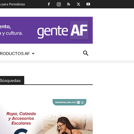
a para Periodistas
RODUCTOS AF
Búsquedas