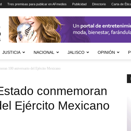
ad
Tres premisas para publicar en AFmedios
Publicidad
Directorio
Carta de Étic
JUSTICIA
NACIONAL
JALISCO
OPINIÓN
P
oran 100 aniversario del Ejército Mexicano
 Estado conmemoran
del Ejército Mexicano