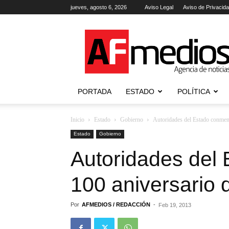
jueves, agosto 6, 2026
Aviso Legal
Aviso de Privacid
AFmedios
.-
Agencia
de
Noticias
PORTADA
ESTADO
POLÍTICA
Inicio
Estado
Gobierno
Autoridades del Estado conmem
Estado
Gobierno
Autoridades del
100 aniversario 
Por
AFMEDIOS / REDACCIÓN
-
Feb 19, 2013