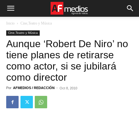
Inicio
Cine,Teatro y Música
Cine,Teatro y Música
Aunque ‘Robert De Niro’ no
tiene planes de retirarse
como actor, si se jubilará
como director
Por
AFMEDIOS / REDACCIÓN
-
Oct 8, 2010