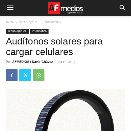
Inicio
Tecnología AF
Informática
Tecnología AF
Informática
Audífonos solares para
cargar celulares
Por
AFMEDIOS / David Chávez
-
Jul 11, 2013