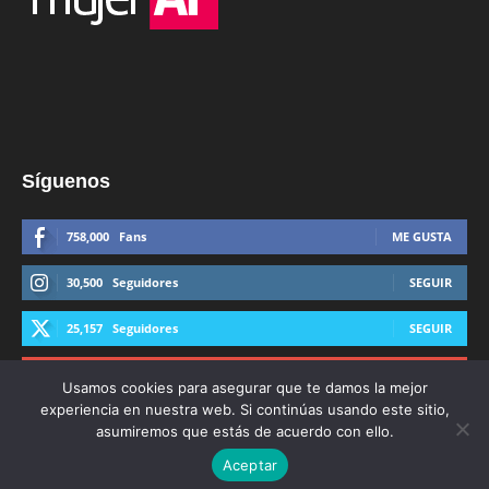
Síguenos
758,000
Fans
ME GUSTA
30,500
Seguidores
SEGUIR
25,157
Seguidores
SEGUIR
44,600
Suscriptores
SUSCRIBIRTE
Usamos cookies para asegurar que te damos la mejor
experiencia en nuestra web. Si continúas usando este sitio,
asumiremos que estás de acuerdo con ello.
Aceptar
© Derechos Reservados AFmedios 2021