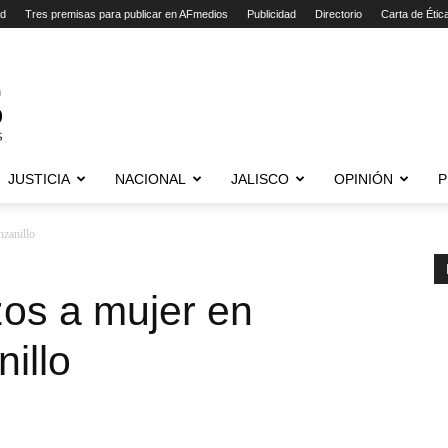
ad
Tres premisas para publicar en AFmedios
Publicidad
Directorio
Carta de Étic
JUSTICIA
NACIONAL
JALISCO
OPINIÓN
P
nzanillo
zos a mujer en
illo