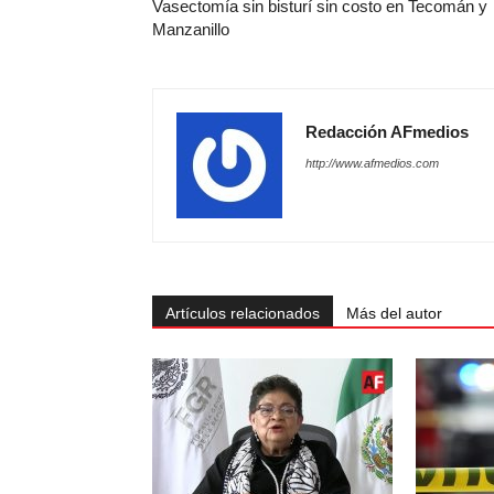
Vasectomía sin bisturí sin costo en Tecomán y
Manzanillo
Redacción AFmedios
http://www.afmedios.com
Artículos relacionados
Más del autor