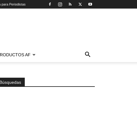
a para Periodistas
RODUCTOS AF
Búsquedas