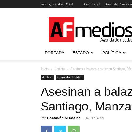
jueves, agosto 6, 2026
Aviso Legal
Aviso de Privacid
AFmedios
.-
Agencia
de
Noticias
PORTADA
ESTADO
POLÍTICA
Inicio
Justicia
Asesinan a balazos a mujer en Santiago, Ma
Justicia
Seguridad Pública
Asesinan a bala
Santiago, Manzan
Por
Redacción AFmedios
-
Jun 17, 2019