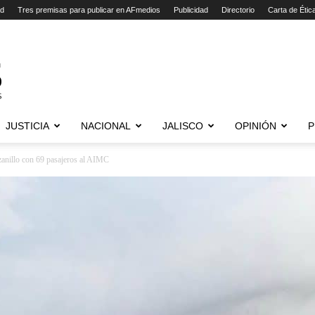
ad
Tres premisas para publicar en AFmedios
Publicidad
Directorio
Carta de Étic
JUSTICIA
NACIONAL
JALISCO
OPINIÓN
P
anillo con 69 pasajeros al AIMC