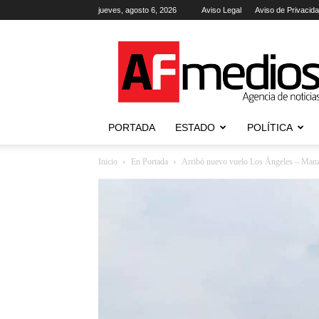
jueves, agosto 6, 2026
Aviso Legal
Aviso de Privacid
AFmedios
.-
Agencia
de
Noticias
PORTADA
ESTADO
POLÍTICA
Inicio
En Portada
Arribó nuevo vuelo Los Ángeles – Manz