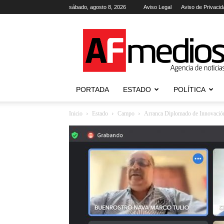
sábado, agosto 8, 2026
Aviso Legal
Aviso de Privacid
AFmedios
.-
Agencia
de
Noticias
PORTADA
ESTADO
POLÍTICA
Inicio
Estado
Campo
Arranca Diplomado de Innovació