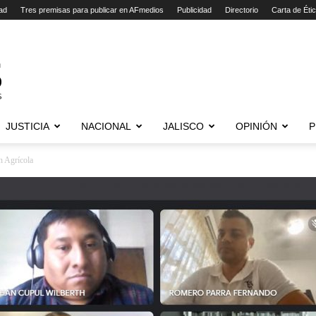
ad
Tres premisas para publicar en AFmedios
Publicidad
Directorio
Carta de Éti
JUSTICIA
NACIONAL
JALISCO
OPINIÓN
P
n Agrícola