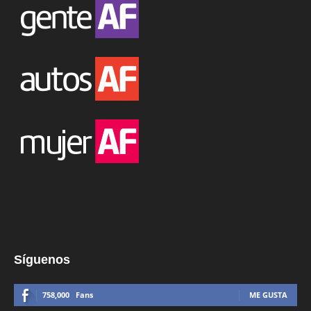
Síguenos
758,000
Fans
ME GUSTA