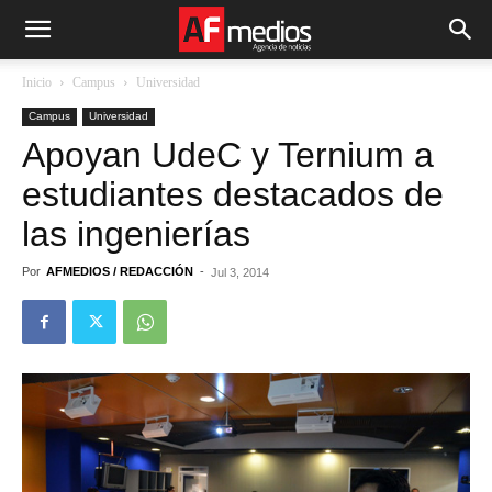
Inicio
Campus
Universidad
Campus
Universidad
Apoyan UdeC y Ternium a
estudiantes destacados de
las ingenierías
Por
AFMEDIOS / REDACCIÓN
-
Jul 3, 2014