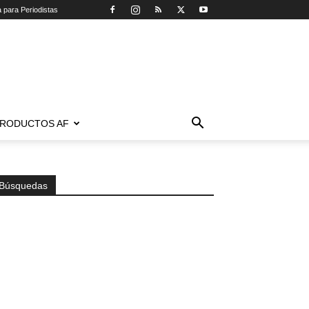
a para Periodistas
RODUCTOS AF
Búsquedas