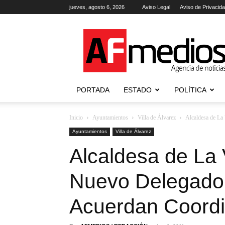
jueves, agosto 6, 2026
Aviso Legal
Aviso de Privacid
AFmedios
.-
Agencia
de
Noticias
PORTADA
ESTADO
POLÍTICA
Inicio
Ayuntamientos
Villa de Álvarez
Alcaldesa de La 
Ayuntamientos
Villa de Álvarez
Alcaldesa de La V
Nuevo Delegado
Acuerdan Coord