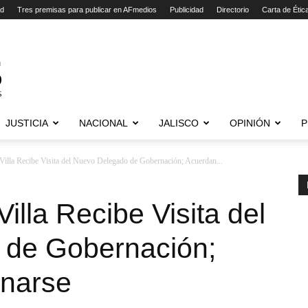
ad
Tres premisas para publicar en AFmedios
Publicidad
Directorio
Carta de Étic
JUSTICIA
NACIONAL
JALISCO
OPINIÓN
P
Villa Recibe Visita del Nuevo Delegado de Gobernación; Acuerdan...
illa Recibe Visita del
 de Gobernación;
inarse