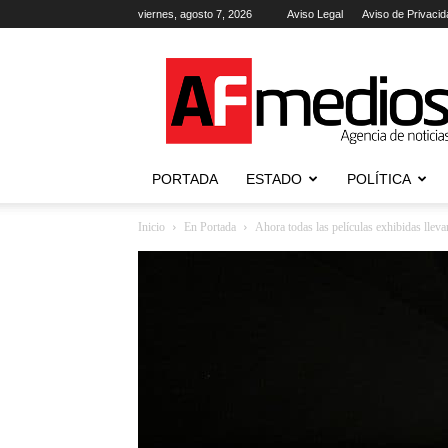
viernes, agosto 7, 2026
Aviso Legal
Aviso de Privacid
AFmedios
.-
Agencia
de
Noticias
PORTADA
ESTADO
POLÍTICA
Inicio
En Portada
Ahora todas las películas exhibidas lleva