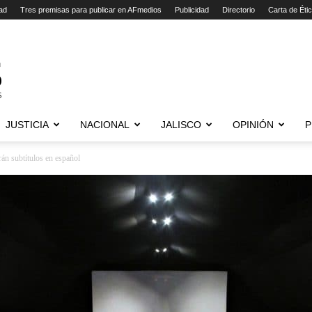
ad
Tres premisas para publicar en AFmedios
Publicidad
Directorio
Carta de Éti
JUSTICIA
NACIONAL
JALISCO
OPINIÓN
P
rán subtítulos en español