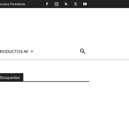
ca para Periodistas
RODUCTOS AF
Búsquedas