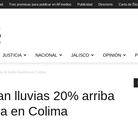
ad
Tres premisas para publicar en AFmedios
Publicidad
Directorio
Carta de Éti
JUSTICIA
NACIONAL
JALISCO
OPINIÓN
P
ba de media histórica en Colima
n lluvias 20% arriba
ca en Colima